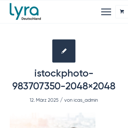
istockphoto-
983707350-2048×2048
/
12. März 2025
von
icas_admin