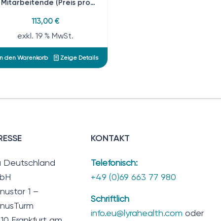
Mitarbeitende (Preis pro
MA/Jahr)
113,00
€
exkl. 19 % MwSt.
n den Warenkorb
Zeige Details
RESSE
KONTAKT
a Deutschland
Telefonisch:
bH
+49 (0)69 663 77 980
nustor 1 –
Schriftlich
nusTurm
info.eu@lyrahealth.com
oder
10 Frankfurt am