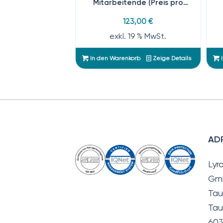
Mitarbeitende (Preis pro
MA/Jahr)
123,00
€
exkl. 19 % MwSt.
In den Warenkorb
Zeige Details
I
AD
Lyr
Gm
Tau
Tau
603