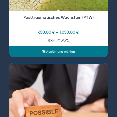
Posttraumatisches Wachstum (PTW)
650,00
€
–
1.050,00
€
exkl. MwSt.
Ausführung wählen